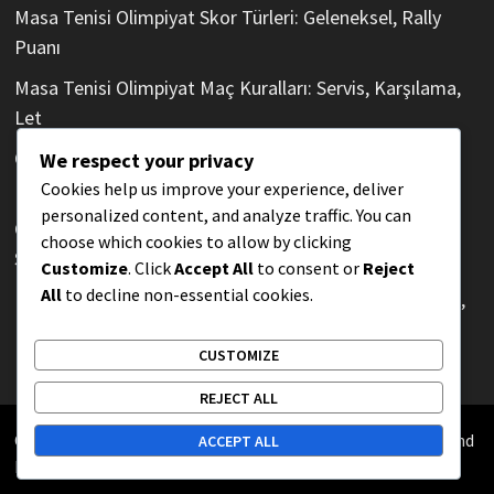
Masa Tenisi Olimpiyat Skor Türleri: Geleneksel, Rally
Puanı
Masa Tenisi Olimpiyat Maç Kuralları: Servis, Karşılama,
Let
Olimpik Masa Tenisi’nde Oyuncu Davranışları:
We respect your privacy
Kutlamalar, Tepkiler
Cookies help us improve your experience, deliver
personalized content, and analyze traffic. You can
Olimpik Masa Tenisi’nde Oyuncu İletişimi: Sinyaller,
choose which cookies to allow by clicking
Sözsüz İpuçları
Customize
. Click
Accept All
to consent or
Reject
All
to decline non-essential cookies.
Masa Tenisi Olimpiyat Maç Yönetimi: Oyuncu Davranışı,
Davranış Kuralları
CUSTOMIZE
REJECT ALL
Copyright © 2026
datastar.com.tr
. Powered by
WordPress
and
ACCEPT ALL
Bam
.