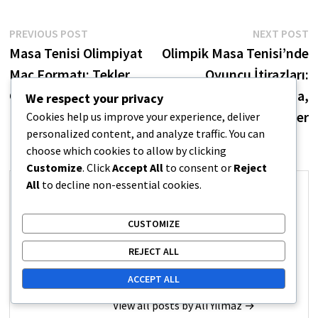
Post
Previous
N
PREVIOUS POST
NEXT POST
post:
p
Masa Tenisi Olimpiyat
Olimpik Masa Tenisi’nde
navigation
Maç Formatı: Tekler,
Oyuncu İtirazları:
Çiftler, Takım
Kararları Tartışma,
We respect your privacy
Resmi Talepler
Cookies help us improve your experience, deliver
personalized content, and analyze traffic. You can
choose which cookies to allow by clicking
Customize
. Click
Accept All
to consent or
Reject
All
to decline non-essential cookies.
Ali Yılmaz
CUSTOMIZE
Ali Yılmaz, masa tenisi hakemi ve
yazarıdır, Olimpiyat kuralları
REJECT ALL
üzerine uzmanlaşmıştır.
ACCEPT ALL
View all posts by Ali Yılmaz →