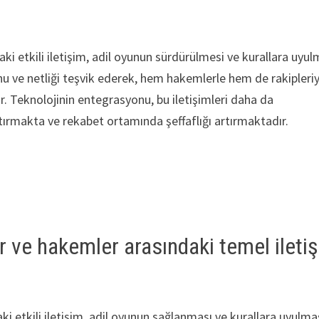
ki etkili iletişim, adil oyunun sürdürülmesi ve kurallara uyul
unu ve netliği teşvik ederek, hem hakemlerle hem de rakipleriy
r. Teknolojinin entegrasyonu, bu iletişimleri daha da
tırmakta ve rekabet ortamında şeffaflığı artırmaktadır.
 ve hakemler arasındaki temel ileti
i etkili iletişim, adil oyunun sağlanması ve kurallara uyulma