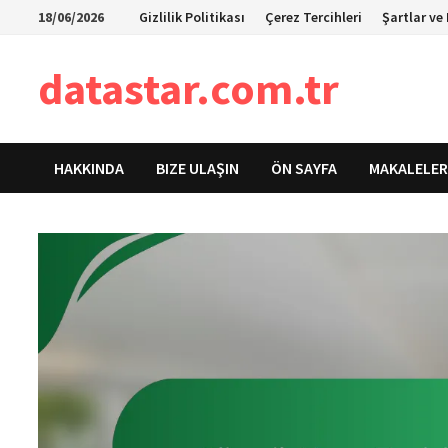
Skip
18/06/2026
Gizlilik Politikası
Çerez Tercihleri
Şartlar ve
to
content
datastar.com.tr
HAKKINDA
BIZE ULAŞIN
ÖN SAYFA
MAKALELER